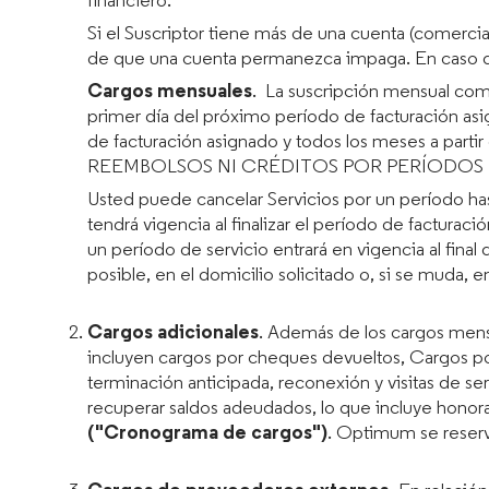
financiero.
Si el Suscriptor tiene más de una cuenta (comerci
de que una cuenta permanezca impaga. En caso d
Cargos mensuales
. La suscripción mensual comi
primer día del próximo período de facturación asig
de facturación asignado y todos los meses a p
REEMBOLSOS NI CRÉDITOS POR PERÍODOS 
Usted puede cancelar Servicios por un período hast
tendrá vigencia al finalizar el período de factura
un período de servicio entrará en vigencia al fina
posible, en el domicilio solicitado o, si se muda, 
Cargos adicionales
. Además de los cargos mens
incluyen cargos por cheques devueltos, Cargos por 
terminación anticipada, reconexión y visitas de s
recuperar saldos adeudados, lo que incluye honora
("Cronograma de cargos")
. Optimum se reser