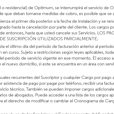
al o residencial) de Optimum, se interrumpirá el servicio de 
e que deban tomarse medidas de cobro, es posible que se a
enza el primer día posterior a la fecha de instalación y se r
nado hasta la cancelación por parte del cliente. Los cargos po
artir de entonces, hasta que usted cancele sus Servicio
DE SUSCRIPCIÓN UTILIZADOS PARCIALMENTE.
a el último día del período de facturación anterior al período
ción en curso. Sujeto a restricciones según leyes aplicables, 
l del período de servicio vigente en ese momento. El acceso a
en el nuevo domicilio, si este se encuentra en un área con ser
uales recurrentes del Suscriptor y cualquier Cargo por pago 
asistencia de pago por pagar por teléfono, recibir una factur
ervicio técnico. También se pueden imponer cargos adicionale
rios de abogados. Puede acceder a una lista de los cargos a
va el derecho de modificar o cambiar el Cronograma de Car