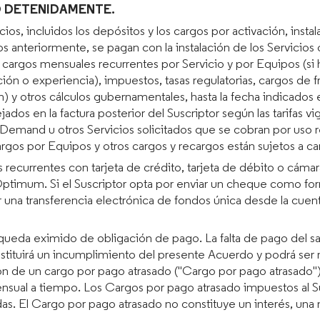
O DETENIDAMENTE.
os, incluidos los depósitos y los cargos por activación, insta
s anteriormente, se pagan con la instalación de los Servicio
cargos mensuales recurrentes por Servicio y por Equipos (si 
ón o experiencia), impuestos, tasas regulatorias, cargos de fr
 y otros cálculos gubernamentales, hasta la fecha indicados en
jados en la factura posterior del Suscriptor según las tarifas
 Demand u otros Servicios solicitados que se cobran por uso r
s cargos por Equipos y otros cargos y recargos están sujetos a 
s recurrentes con tarjeta de crédito, tarjeta de débito o cám
Optimum. Si el Suscriptor opta por enviar un cheque como form
r una transferencia electrónica de fondos única desde la cuen
 queda eximido de obligación de pago. La falta de pago del sal
tituirá un incumplimiento del presente Acuerdo y podrá ser m
ón de un cargo por pago atrasado ("Cargo por pago atrasado"),
nsual a tiempo. Los Cargos por pago atrasado impuestos al Sus
as. El Cargo por pago atrasado no constituye un interés, una m