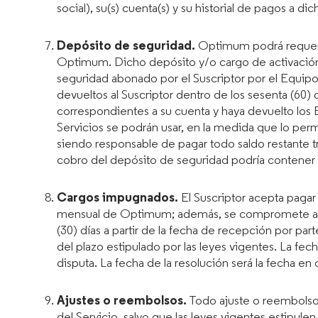
social), su(s) cuenta(s) y su historial de pagos a d
Depósito de seguridad.
Optimum podrá requerir
Optimum. Dicho depósito y/o cargo de activación 
seguridad abonado por el Suscriptor por el Equip
devueltos al Suscriptor dentro de los sesenta (60)
correspondientes a su cuenta y haya devuelto los
Servicios se podrán usar, en la medida que lo permi
siendo responsable de pagar todo saldo restante t
cobro del depósito de seguridad podría contener 
Cargos impugnados.
El Suscriptor acepta pagar 
mensual de Optimum; además, se compromete a noti
(30) días a partir de la fecha de recepción por par
del plazo estipulado por las leyes vigentes.
La fech
disputa. La fecha de la resolución será la fecha e
Ajustes o reembolsos.
Todo ajuste o reembolso,
del Servicio, salvo que las leyes vigentes estipul