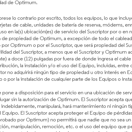
de Optimum​​​​​​​.
lo contrario por escrito, todos los equipos, lo que incluye, 
tarjetas de cable, unidades de batería de reserva, módems, e
u uso en la(s) ubicación(es) de servicio del Suscriptor por o 
on de propiedad de Optimum, a excepción de todo el cableado
ado por Optimum o por el Suscriptor, que será propiedad del S
idad del Suscriptor, a menos que el Suscriptor y Optimum ac
e) a doce (12) pulgadas por fuera de donde ingresa el cable a
stribución, la instalación y/o el uso del Equipo, incluidas, entre
ptor no adquirirá ningún tipo de propiedad u otro interés en E
o por la instalación de cualquier parte de los Equipos o insta
one a disposición para el servicio en una ubicación de servi
l lugar sin la autorización de Optimum. El Suscriptor acepta qu
rá indebidamente, manipulará, hará mantenimiento ni ningún t
l Equipo. El Suscriptor acepta proteger el Equipo de pérdidas
aprobado por Optimum) no permitirá que nadie que no sea u
ación, manipulación, remoción, etc. o el uso del equipo que pe