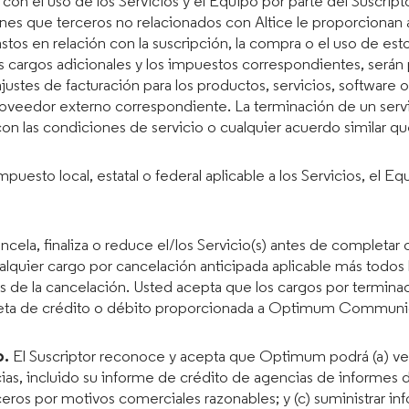
con el uso de los Servicios y el Equipo por parte del Suscripto
nes que terceros no relacionados con Altice le proporcionan al
stos en relación con la suscripción, la compra o el uso de est
s cargos adicionales y los impuestos correspondientes, serán 
ustes de facturación para los productos, servicios, software 
 Proveedor externo correspondiente. La terminación de un serv
 las condiciones de servicio o cualquier acuerdo similar que 
mpuesto local, estatal o federal aplicable a los Servicios, el Eq
ncela, finaliza o reduce el/los Servicio(s) antes de completa
alquier cargo por cancelación anticipada aplicable más todos 
e la cancelación. Usted acepta que los cargos por terminaci
rjeta de crédito o débito proporcionada a Optimum Communica
o.
El Suscriptor reconoce y acepta que Optimum podrá (a) verific
cias, incluido su informe de crédito de agencias de informes d
rceros por motivos comerciales razonables; y (c) suministrar 