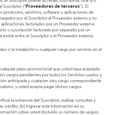
r, el Suscriptor puede acceder, suscribirse, usar y/o
 Suscriptor ("
Proveedores de terceros
"). El
os productos, servicios, software o aplicaciones de
pagados por el Suscriptor al Proveedor externo y no
o aplicaciones facturados por un Proveedor externo
icio o suscripción facturado por separado por un
exista entre el Suscriptor y el Proveedor externo.
uipo o la instalación o cualquier cargo por servicio en el
r cualquier plazo promocional que usted haya aceptado
los cargos pendientes por todos los Servicios usados y
ón anticipada y cualquier otro cargo correspondiente
tions, y usted acepta pagar dichos cargos.
ar la solvencia del Suscriptor, realizar consultas y
e crédito; (b) ingresar esta información en su
información sobre usted (incluido su número de seguro