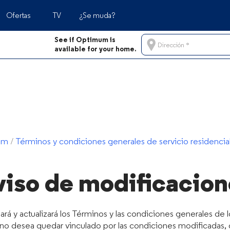
Ofertas
TV
¿Se muda?
See if Optimum is
ligente
rtura
Negocios
Apoyo para servicio móvil
Dirección
available for your home.
as
bertura en todo el país
Planes móviles
Apoyo para servicio móvil
or qué Optimum Mobile
Plan para tablet
Contáctenos
Preguntas frecuentes
Contáctenos
Ahorros en Internet + servicio móvil
mum
/
Términos y condiciones generales de servicio residencia
viso de modificacion
 y actualizará los Términos y las condiciones generales de l
o desea quedar vinculado por las condiciones modificadas, d