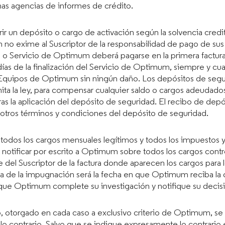
ichas agencias de informes de crédito.
 un depósito o cargo de activación según la solvencia credit
no exime al Suscriptor de la responsabilidad de pago de sus
o o Servicio de Optimum deberá pagarse en la primera factur
 días de la finalización del Servicio de Optimum, siempre y c
 Equipos de Optimum sin ningún daño. Los depósitos de segu
ta la ley, para compensar cualquier saldo o cargos adeudados t
ras la aplicación del depósito de seguridad. El recibo de dep
otros términos y condiciones del depósito de seguridad.
todos los cargos mensuales legítimos y todos los impuestos y ta
ficar por escrito a Optimum sobre todos los cargos controver
te del Suscriptor de la factura donde aparecen los cargos para 
a de la impugnación será la fecha en que Optimum reciba la d
n que Optimum complete su investigación y notifique su decisió
 otorgado en cada caso a exclusivo criterio de Optimum, se 
en lo contrario. Salvo que se indique expresamente lo contrario