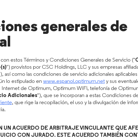
iones generales de
al
r con estos Términos y Condiciones Generales de Servicio ("
C
(s)
") provistos por CSC Holdings, LLC y sus empresas afiliadas
"), así como las condiciones de servicio adicionales aplicable
gún lo estipulado en
www.espanol.optimum.net
y sus eventual
 Internet de Optimum, Optimum WiFi, telefonía de Optimum, 
io Adicionales
"), que se incorporan a estas Condiciones d
liente
, que rige la recopilación, el uso y la divulgación de in
ia.
N UN ACUERDO DE ARBITRAJE VINCULANTE QUE AFE
 JUICIO CON JURADO. ESTE ACUERDO TAMBIÉN CO