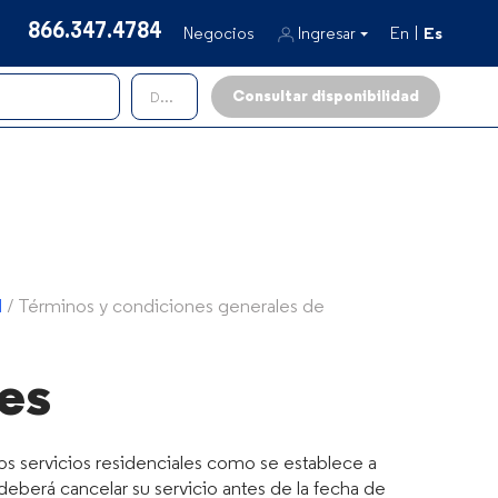
866.347.4784
Negocios
Ingresar
En
Es
Internet y televisión
Dpto.
Móvil
l
/
Términos y condiciones generales de
es
os servicios residenciales como se establece a
eberá cancelar su servicio antes de la fecha de