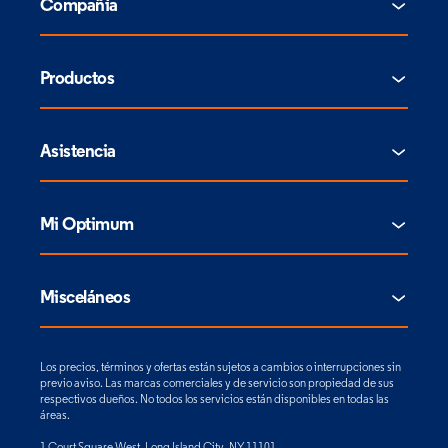
Compañía
Productos
Asistencia
Mi Optimum
Misceláneos
Los precios, términos y ofertas están sujetos a cambios o interrupciones sin
previo aviso. Las marcas comerciales y de servicio son propiedad de sus
respectivos dueños. No todos los servicios están disponibles en todas las
áreas.
1 Court Square West, Long Island City, NY 11101