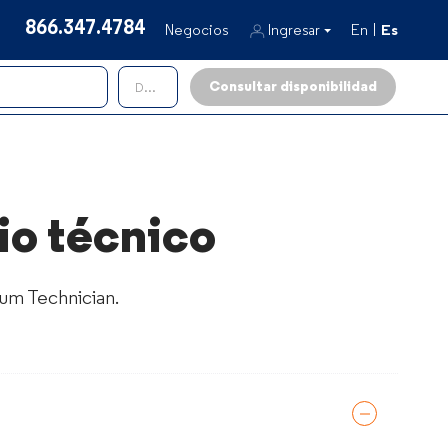
866.347.4784
Negocios
Ingresar
En
Es
Internet y televisión
Dpto.
Móvil
cio técnico
mum Technician.