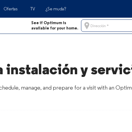
Ofertas
TV
¿Se muda?
See if Optimum is
ligente
rtura
Negocios
Apoyo para servicio móvil
Dirección
available for your home.
as
bertura en todo el país
Planes móviles
Apoyo para servicio móvil
or qué Optimum Mobile
Plan para tablet
Contáctenos
Preguntas frecuentes
Contáctenos
 instalación y servi
Ahorros en Internet + servicio móvil
chedule, manage, and prepare for a visit with an Opti