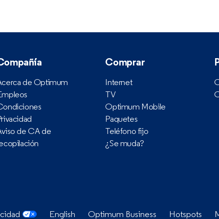
Compañía
Comprar
Acerca de Optimum
Internet
O
Empleos
TV
O
Condiciones
Optimum Mobile
Privacidad
Paquetes
Aviso de CA de
Teléfono fijo
recopilación
¿Se muda?
acidad
English
Optimum Business
Hotspots
M