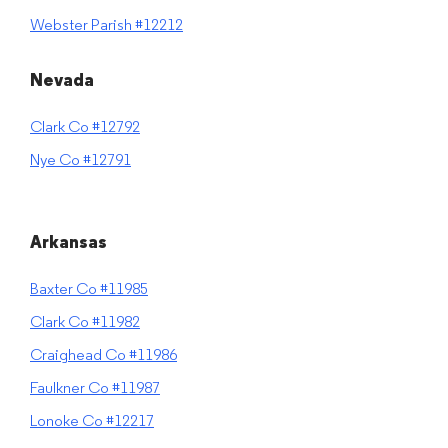
Webster Parish #12212
Nevada
Clark Co #12792
Nye Co #12791
Arkansas
Baxter Co #11985
Clark Co #11982
Craighead Co #11986
Faulkner Co #11987
Lonoke Co #12217