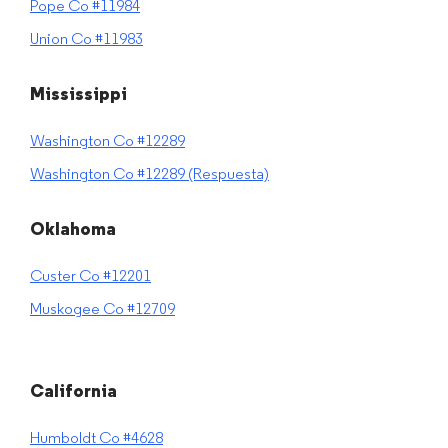
Pope Co #11984
Union Co #11983
Mississippi
Washington Co #12289
Washington Co #12289 (Respuesta)
Oklahoma
Custer Co #12201
Muskogee Co #12709
California
Humboldt Co #4628