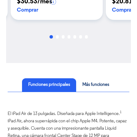
$30.53/mes
$20.81/
Comprar
Comprar
Funciones principales
Más funciones
1
El iPad Air de 13 pulgadas. Diseñada para Apple Intelligence.
iPad Air, ahora superrápida con el chip Apple M4. Potente, capaz
y asequible. Cuenta con una impresionante pantalla Liquid
Retina, una cámara frontal Center Stage de 12 MP para