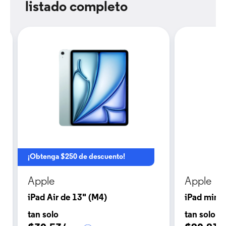
listado completo
¡Obtenga $250 de descuento!
Apple
Apple
iPad Air de 13" (M4)
iPad mini 
tan solo
tan solo