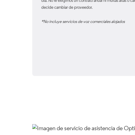
día. No le exigimos un contrato anual ni multas altas o c
decide cambiar de proveedor.
*No incluye servicios de voz comerciales alojados