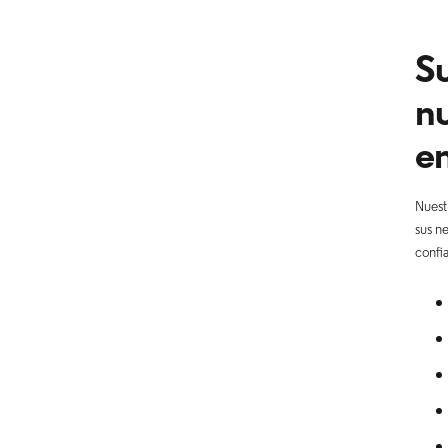
Su
nu
en
Nuestr
sus n
confi