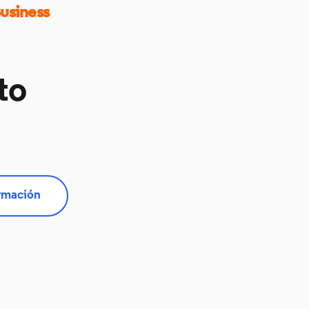
usiness
to
rmación