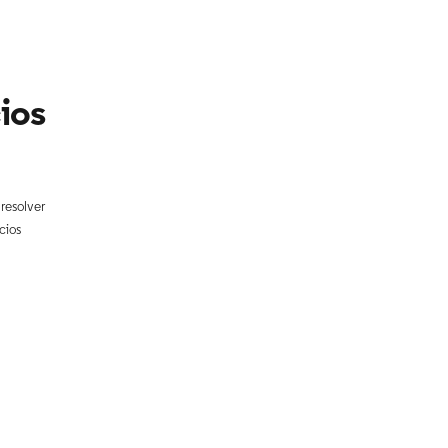
ios
 resolver
cios