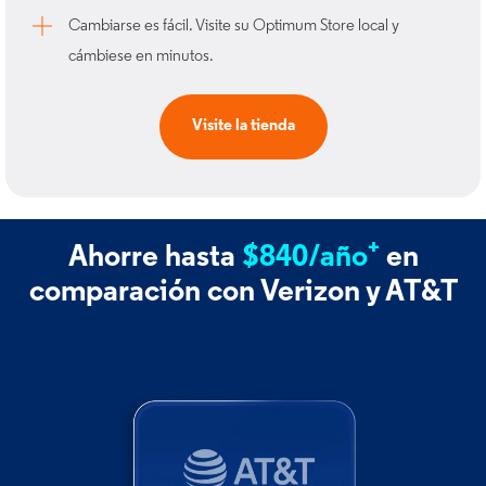
Cambiarse es fácil. Visite su Optimum Store local y
cámbiese en minutos.​
Visite la tienda
+
Ahorre hasta
$840/año
en
comparación con Verizon y AT&T