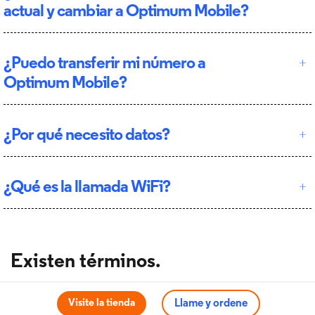
actual y cambiar a Optimum Mobile?
¿Puedo transferir mi número a
Optimum Mobile?
¿Por qué necesito datos?
¿Qué es la llamada WiFi?
Existen términos.
*Cámbiese y ahorre: obtenga hasta $500 por línea con la
Visite la tienda
Llame y ordene
financiación del precio total de un teléfono inteligente nuevo o hasta