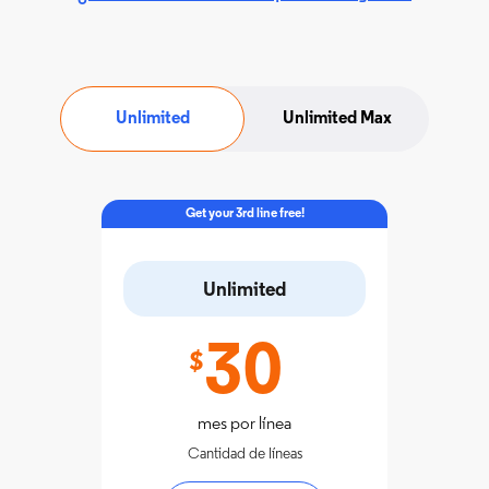
Unlimited
Unlimited Max
Get your 3rd line free!
Unlimited
30
$
mes por línea
Cantidad de líneas