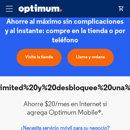
Ahorre al máximo sin complicaciones
y al instante: compre en la tienda o por
teléfono
Visite la tienda
Llame y ordene
mited%20y%20desbloquee%20una%2
Ahorre $20/mes en Internet si
agrega Optimum Mobile*.
¿Necesita servicio móvil para su negocio?